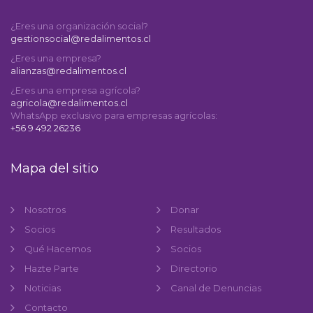
¿Eres una organización social?
gestionsocial@redalimentos.cl
¿Eres una empresa?
alianzas@redalimentos.cl
¿Eres una empresa agrícola?
agricola@redalimentos.cl
WhatsApp exclusivo para empresas agrícolas:
+56 9 492 26236
Mapa del sitio
Nosotros
Donar
Socios
Resultados
Qué Hacemos
Socios
Hazte Parte
Directorio
Noticias
Canal de Denuncias
Contacto