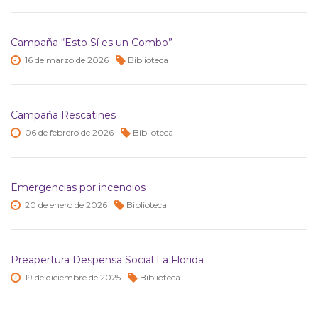
Campaña “Esto Sí es un Combo”
16 de
marzo de
2026
Biblioteca
Campaña Rescatines
06 de
febrero de
2026
Biblioteca
Emergencias por incendios
20 de
enero de
2026
Biblioteca
Preapertura Despensa Social La Florida
19 de
diciembre de
2025
Biblioteca