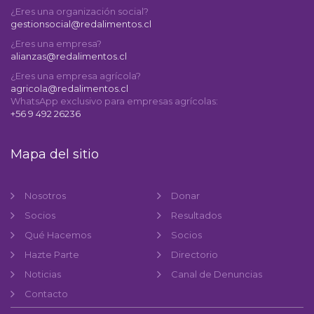
¿Eres una organización social?
gestionsocial@redalimentos.cl
¿Eres una empresa?
alianzas@redalimentos.cl
¿Eres una empresa agrícola?
agricola@redalimentos.cl
WhatsApp exclusivo para empresas agrícolas:
+56 9 492 26236
Mapa del sitio
Nosotros
Donar
Socios
Resultados
Qué Hacemos
Socios
Hazte Parte
Directorio
Noticias
Canal de Denuncias
Contacto