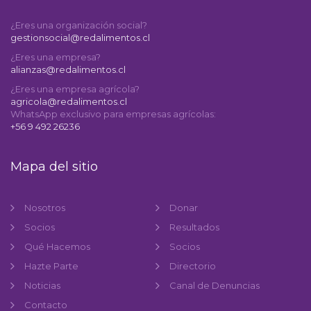
¿Eres una organización social?
gestionsocial@redalimentos.cl
¿Eres una empresa?
alianzas@redalimentos.cl
¿Eres una empresa agrícola?
agricola@redalimentos.cl
WhatsApp exclusivo para empresas agrícolas:
+56 9 492 26236
Mapa del sitio
Nosotros
Donar
Socios
Resultados
Qué Hacemos
Socios
Hazte Parte
Directorio
Noticias
Canal de Denuncias
Contacto